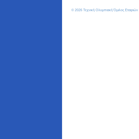
© 2026 Τεχνική Ολυμπιακή Όμιλος Εταιριώ