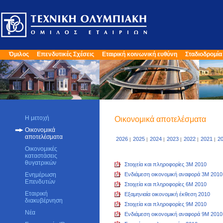
Όμιλος
Επενδυτικές Σχέσεις
Εταιρική κοινωνική ευθύνη
Σταδιοδρομία
Η μετοχή
Οικονομικά αποτελέσματα
Οικονομικά
αποτελέσματα
2026
2025
2024
2023
2022
2021
2
|
|
|
|
|
|
Οικονομικές
καταστάσεις
θυγατρικών
Στοιχεία και πληροφορίες 3Μ 2010
Ενημέρωση
Ενδιάμεση οικονομική αναφορά 3M 2010
Επενδυτών
Στοιχεία και πληροφορίες 6Μ 2010
Εταιρική
Εξαμηνιαία οικονομική έκθεση 2010
διακυβέρνηση
Στοιχεία και πληροφορίες 9Μ 2010
Νέα
Ενδιάμεση οικονομική αναφορά 9M 2010