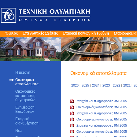
Όμιλος
Επενδυτικές Σχέσεις
Εταιρική κοινωνική ευθύνη
Σταδιοδρομία
Η μετοχή
Οικονομικά αποτελέσματα
Οικονομικά
αποτελέσματα
2026
2025
2024
2023
2022
2021
2
|
|
|
|
|
|
Οικονομικές
καταστάσεις
θυγατρικών
Στοιχεία και πληροφορίες 3M 2005
Ενημέρωση
Οικονομικές καταστάσεις 3M 2005
Επενδυτών
Στοιχεία και πληροφορίες 6M 2005
Εταιρική
Οικονομικές καταστάσεις 6M 2005
διακυβέρνηση
Στοιχεία και πληροφορίες 9M 2005
Νέα
Οικονομικές καταστάσεις 9M 2005