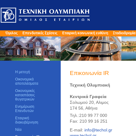
Όμιλος
Επενδυτικές Σχέσεις
Εταιρική κοινωνική ευθύνη
Σταδιοδρομία
Η μετοχή
Επικοινωνία IR
Οικονομικά
αποτελέσματα
Τεχνική Ολυμπιακή
Οικονομικές
καταστάσεις
Κεντρικά Γραφεία
θυγατρικών
Σολωμού 20, Αλιμος
Ενημέρωση
174 56, Αθήνα
Επενδυτών
Τηλ.:210 99 77 000
Εταιρική
Fax: 210 99 16 251
διακυβέρνηση
Νέα
E-mail:
info@techol.gr
www.techol.gr