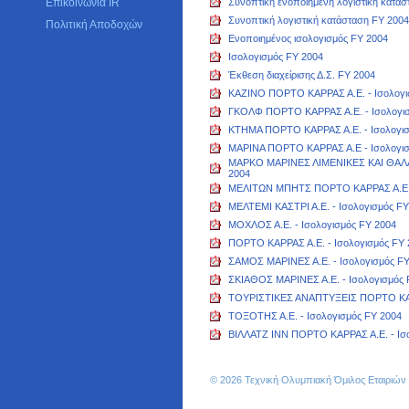
Επικοινωνία IR
Συνοπτική ενοποιημένη λογιστική κατά
Συνοπτική λογιστική κατάσταση FY 2004
Πολιτική Αποδοχών
Ενοποιημένος ισολογισμός FY 2004
Ισολογισμός FY 2004
Έκθεση διαχείρισης Δ.Σ. FY 2004
ΚΑΖΙΝΟ ΠΟΡΤΟ ΚΑΡΡΑΣ Α.Ε. - Ισολογι
ΓΚΟΛΦ ΠΟΡΤΟ ΚΑΡΡΑΣ Α.Ε. - Ισολογισ
ΚΤΗΜΑ ΠΟΡΤΟ ΚΑΡΡΑΣ Α.Ε. - Ισολογισ
ΜΑΡΙΝΑ ΠΟΡΤΟ ΚΑΡΡΑΣ Α.Ε - Ισολογισ
MΑΡΚΟ ΜΑΡΙΝΕΣ ΛΙΜΕΝΙΚΕΣ ΚΑΙ ΘΑΛΑΣ
2004
ΜΕΛΙΤΩΝ ΜΠΗΤΣ ΠΟΡΤΟ ΚΑΡΡΑΣ Α.Ε. -
ΜΕΛΤΕΜΙ ΚΑΣΤΡΙ Α.Ε. - Ισολογισμός FY
ΜΟΧΛΟΣ Α.Ε. - Ισολογισμός FY 2004
ΠΟΡΤΟ ΚΑΡΡΑΣ Α.Ε. - Ισολογισμός FY 
ΣΑΜΟΣ ΜΑΡΙΝΕΣ Α.Ε. - Ισολογισμός FY
ΣΚΙΑΘΟΣ ΜΑΡΙΝΕΣ Α.Ε. - Ισολογισμός 
ΤΟΥΡΙΣΤΙΚΕΣ ΑΝΑΠΤΥΞΕΙΣ ΠΟΡΤΟ ΚΑΡΡ
ΤΟΞΟΤΗΣ Α.Ε. - Ισολογισμός FY 2004
ΒΙΛΛΑΤΖ ΙΝΝ ΠΟΡΤΟ ΚΑΡΡΑΣ Α.Ε. - Ισ
© 2026 Τεχνική Ολυμπιακή Όμιλος Εταιριώ