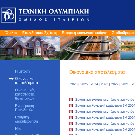
Όμιλος
Επενδυτικές Σχέσεις
Εταιρική κοινωνική ευθύνη
Σταδιοδρομία
Η μετοχή
Οικονομικά αποτελέσματα
Οικονομικά
αποτελέσματα
2026
2025
2024
2023
2022
2021
2
|
|
|
|
|
|
Οικονομικές
καταστάσεις
θυγατρικών
Συνοπτική ενοποιημένη λογιστική κατά
Ενημέρωση
Συνοπτική λογιστική κατάσταση 3Μ 200
Επενδυτών
Συνοπτική ενοποιημένη λογιστική κατά
Εταιρική
Συνοπτική λογιστική κατάσταση 6Μ 200
διακυβέρνηση
Συνοπτική ενοποιημένη λογιστική κατά
Νέα
Συνοπτική λογιστική κατάσταση 9Μ 200