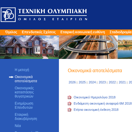
Όμιλος
Επενδυτικές Σχέσεις
Εταιρική κοινωνική ευθύνη
Σταδιοδρομία
Η μετοχή
Οικονομικά αποτελέσματα
Οικονομικά
αποτελέσματα
2026
2025
2024
2023
2022
2021
2
|
|
|
|
|
|
Οικονομικές
καταστάσεις
θυγατρικών
Οικονομικό Ημερολόγιο 2018
Ενημέρωση
Ενδιάμεση οικονομική αναφορά 6M 2018
Επενδυτών
Ετήσια οικονομική έκθεση 2018
Εταιρική
διακυβέρνηση
Νέα