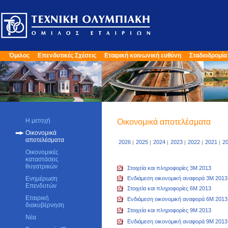
Όμιλος
Επενδυτικές Σχέσεις
Εταιρική κοινωνική ευθύνη
Σταδιοδρομία
Η μετοχή
Οικονομικά αποτελέσματα
Οικονομικά
αποτελέσματα
2026
2025
2024
2023
2022
2021
2
|
|
|
|
|
|
Οικονομικές
καταστάσεις
θυγατρικών
Στοιχεία και πληροφορίες 3M 2013
Ενημέρωση
Ενδιάμεση οικονομική αναφορά 3M 2013
Επενδυτών
Στοιχεία και πληροφορίες 6M 2013
Εταιρική
Ενδιάμεση οικονομική αναφορά 6M 2013
διακυβέρνηση
Στοιχεία και πληροφορίες 9M 2013
Νέα
Ενδιάμεση οικονομική αναφορά 9M 2013