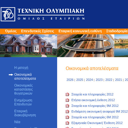
Όμιλος
Επενδυτικές Σχέσεις
Εταιρική κοινωνική ευθύνη
Σταδιοδρομία
Η μετοχή
Οικονομικά αποτελέσματα
Οικονομικά
αποτελέσματα
2026
2025
2024
2023
2022
2021
2
|
|
|
|
|
|
Οικονομικές
καταστάσεις
θυγατρικών
Στοιχεία και πληροφορίες 2012
Ενημέρωση
Ετήσια οικονομική έκθεση 2012
Επενδυτών
Στοιχεία και πληροφορίες 9Μ 2012
Εταιρική
Ενδιάμεση οικονομική αναφορά 9M 2012
διακυβέρνηση
Στοιχεία και πληροφορίες 6M 2012
Νέα
Εξαμηνιαία Οικονομική Έκθεση 2012