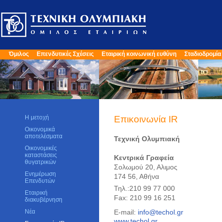
Όμιλος
Επενδυτικές Σχέσεις
Εταιρική κοινωνική ευθύνη
Σταδιοδρομία
Η μετοχή
Επικοινωνία IR
Οικονομικά
αποτελέσματα
Τεχνική Ολυμπιακή
Οικονομικές
καταστάσεις
Κεντρικά Γραφεία
θυγατρικών
Σολωμού 20, Αλιμος
Ενημέρωση
174 56, Αθήνα
Επενδυτών
Τηλ.:210 99 77 000
Εταιρική
Fax: 210 99 16 251
διακυβέρνηση
Νέα
E-mail:
info@techol.gr
www.techol.gr