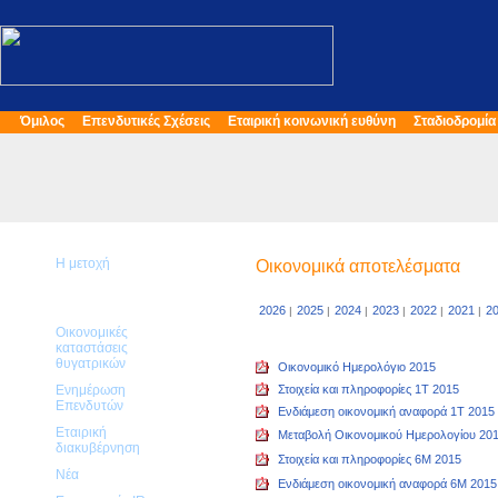
Όμιλος
Επενδυτικές Σχέσεις
Εταιρική κοινωνική ευθύνη
Σταδιοδρομία
Η μετοχή
Οικονομικά αποτελέσματα
Οικονομικά
αποτελέσματα
2026
2025
2024
2023
2022
2021
2
|
|
|
|
|
|
Οικονομικές
καταστάσεις
θυγατρικών
Οικονομικό Ημερολόγιο 2015
Ενημέρωση
Στοιχεία και πληροφορίες 1T 2015
Επενδυτών
Ενδιάμεση οικονομική αναφορά 1T 2015
Εταιρική
Μεταβολή Οικονομικού Ημερολογίου 20
διακυβέρνηση
Στοιχεία και πληροφορίες 6M 2015
Νέα
Ενδιάμεση οικονομική αναφορά 6M 2015