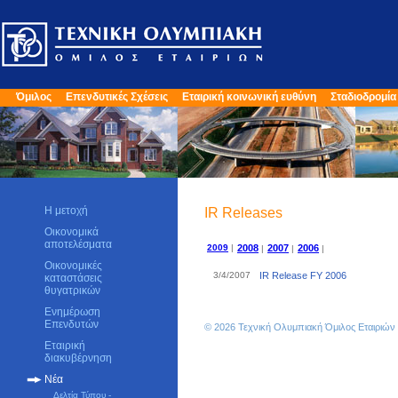
Όμιλος
Επενδυτικές Σχέσεις
Εταιρική κοινωνική ευθύνη
Σταδιοδρομία
Η μετοχή
IR Releases
Οικονομικά
αποτελέσματα
2009
|
2008
2007
2006
|
|
|
Οικονομικές
3/4/2007
IR Release FY 2006
καταστάσεις
θυγατρικών
Ενημέρωση
Επενδυτών
© 2026 Τεχνική Ολυμπιακή Όμιλος Εταιριώ
Εταιρική
διακυβέρνηση
Νέα
Δελτία Τύπου -