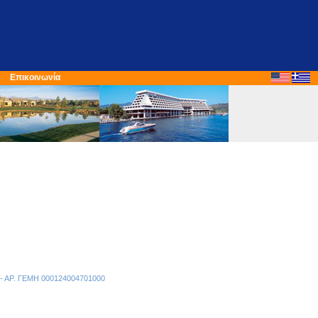
Επικοινωνία
ν - ΑΡ. ΓΕΜΗ 000124004701000