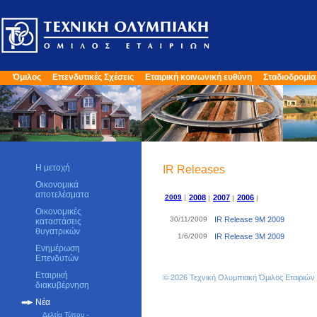
Όμιλος
Επενδυτικές Σχέσεις
Εταιρική κοινωνική ευθύνη
Σταδιοδρομία
Η μετοχή
IR Releases
Οικονομικά
αποτελέσματα
2009
|
2008
2007
2006
|
|
|
Οικονομικές
30/11/2009
IR Release 9M 2009
καταστάσεις
θυγατρικών
1/6/2009
IR Release 3M 2009
Ενημέρωση
Επενδυτών
Εταιρική
© 2026 Τεχνική Ολυμπιακή Όμιλος Εταιριώ
διακυβέρνηση
Νέα
Δελτία Τύπου -