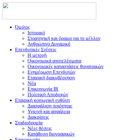
Όμιλος
Ιστορικό
Στρατηγική και όραμα για το μέλλον
Ανθρώπινο Δυναμικό
Επενδυτικές Σχέσεις
Η μετοχή
Οικονομικά αποτελέσματα
Οικονομικές καταστάσεις θυγατρικών
Ενημέρωση Επενδυτών
Εταιρική διακυβέρνηση
Νέα
Επικοινωνία IR
Πολιτική Αποδοχών
Εταιρική κοινωνική ευθύνη
Διασφάλιση ποιότητας
Υγιεινή και ασφάλεια
Διακρίσεις
Σταδιοδρομία
Νέες θέσεις
Κατάθεση βιογραφικών
Επικοινωνία