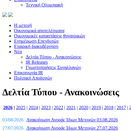
Τεχνική Ολυμπιακή
Η μετοχή
Οικονομικά αποτελέσματα
Οικονομικές καταστάσεις θυγατρικών
Ενημέρωση Επενδυτών
Εταιρική διακυβέρνηση
Νέα
Δελτία Τύπου - Ανακοινώσεις
IR Releases
Γνωστοποιήσεις Συναλλαγών
Επικοινωνία IR
Πολιτική Αποδοχών
Δελτία Τύπου - Ανακοινώσεις
2026
|
2025
|
2024
|
2023
|
2022
|
2021
|
2020
|
2019
|
2018
|
2017
|
03/08/2026
Ανακοίνωση Αγοράς Ίδιων Μετοχών 03.08.2026
27/07/2026
Ανακοίνωση Αγοράς Ίδιων Μετοχών 27.07.2026