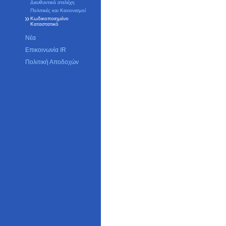
Διευθυντικά στελέχη
Πολιτικές και Κανονισμοί
Κωδικοποιημένο
Καταστατικό
Νέα
Επικοινωνία IR
Πολιτική Αποδοχών