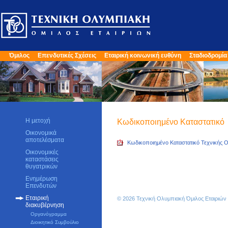
Όμιλος
Επενδυτικές Σχέσεις
Εταιρική κοινωνική ευθύνη
Σταδιοδρομία
Η μετοχή
Κωδικοποιημένο Καταστατικό
Οικονομικά
αποτελέσματα
Κωδικοποιημένο Καταστατικό Τεχνικής 
Οικονομικές
καταστάσεις
θυγατρικών
Ενημέρωση
Επενδυτών
Εταιρική
© 2026 Τεχνική Ολυμπιακή Όμιλος Εταιριώ
διακυβέρνηση
Οργανόγραμμα
Διοικητικό Συμβούλιο