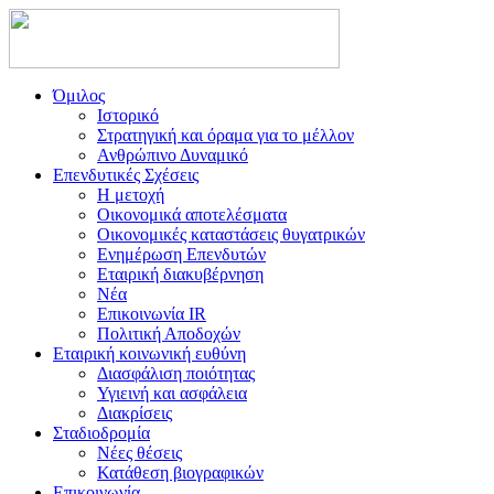
Όμιλος
Ιστορικό
Στρατηγική και όραμα για το μέλλον
Ανθρώπινο Δυναμικό
Επενδυτικές Σχέσεις
Η μετοχή
Οικονομικά αποτελέσματα
Οικονομικές καταστάσεις θυγατρικών
Ενημέρωση Επενδυτών
Εταιρική διακυβέρνηση
Νέα
Επικοινωνία IR
Πολιτική Αποδοχών
Εταιρική κοινωνική ευθύνη
Διασφάλιση ποιότητας
Υγιεινή και ασφάλεια
Διακρίσεις
Σταδιοδρομία
Νέες θέσεις
Κατάθεση βιογραφικών
Επικοινωνία