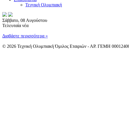
Τεχνική Ολυμπιακή
Σάββατο, 08 Αυγούστου
Τελευταία νέα
08/08/2026
Διαβάστε περισσότερα »
Ανακοίνωση Αγοράς Ίδιων Μετοχών 07.08.2026
03/08/2026
© 2026 Τεχνική Ολυμπιακή Όμιλος Εταιριών - ΑΡ. ΓΕΜΗ 000124
Ανακοίνωση Αγοράς Ίδιων Μετοχών 03.08.2026