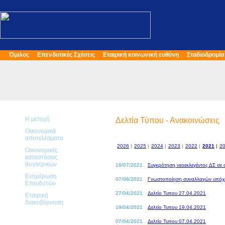
Όμιλος
Επενδυτικές Σχέσεις
Εταιρική κοινωνική ευθύνη
Σταδιοδρομία
Η μετοχή
Δελτία Τύπου - Ανακοινώσεις
Οικονομικά
αποτελέσματα
2026
|
2025
|
2024
|
2023
|
2022
|
2021
|
2
Οικονομικές
καταστάσεις
θυγατρικών
16/07/2021
Συγκρότηση νεοεκλεγέντος ΔΣ σε
Ενημέρωση
07/06/2021
Γνωστοποίηση συναλλαγών υπό
Επενδυτών
27/04/2021
Δελτίο Τυπου 27.04.2021
Εταιρική
διακυβέρνηση
19/04/2021
Δελτίο Τυπου 19.04.2021
Νέα
07/04/2021
Δελτίο Τυπου 07.04.2021
Δελτία Τύπου -