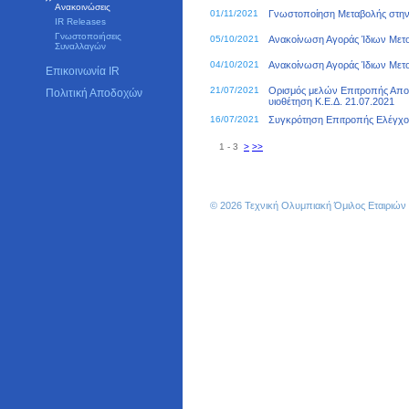
Ανακοινώσεις
01/11/2021
Γνωστοποίηση Μεταβολής στην
IR Releases
Γνωστοποιήσεις
05/10/2021
Ανακοίνωση Αγοράς Ίδιων Μετ
Συναλλαγών
04/10/2021
Ανακοίνωση Αγοράς Ίδιων Μετ
Επικοινωνία IR
21/07/2021
Ορισμός μελών Επιτροπής Απο
Πολιτική Αποδοχών
υιοθέτηση Κ.Ε.Δ. 21.07.2021
16/07/2021
Συγκρότηση Επιτροπής Ελέγχο
1 - 3
>
>>
© 2026 Τεχνική Ολυμπιακή Όμιλος Εταιριώ