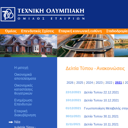
Όμιλος
Επενδυτικές Σχέσεις
Εταιρική κοινωνική ευθύνη
Σταδιοδρομία
Η μετοχή
Δελτία Τύπου - Ανακοινώσεις
Οικονομικά
αποτελέσματα
2026
2025
2024
2023
2022
2021
|
2
|
|
|
|
|
Οικονομικές
καταστάσεις
22/12/2021
Δελτίο Τυπου 22.12.2021
θυγατρικών
Ενημέρωση
10/12/2021
Δελτίο Τυπου 10.12.2021
Επενδυτών
01/12/2021
Γνωστοποίηση Μεταβολής στην 
Εταιρική
διακυβέρνηση
30/11/2021
Δελτίο Τυπου 30.11.2021
Νέα
11/11/2021
Δελτίο Τυπου 10.11.2021
Δελτία Τύπου -